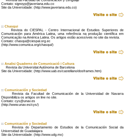
Revista da Facultad de Comunicación y Lenguaje
Contato: signoyp@javeriana.edu.co
Site da Universidade: (http://www.javeriana.edu.co)
::
Chasqui
Revista do CIESPAL - Centro Internacional de Estudios Superiores de
Comunicación para América Latina, uma referência na produção científica em
Comunicação na América Latina. Os artigos estão acessíveis no site da revista.
Contato: chasqui@ciespal.org.ec
(http://www.comunica.org/chasqui/)
::
Analisi Quaderns de Comunicació i Cultura
Revista da Universitat Autónoma de Barcelona
Site da Universidade: (http://www.uab.es/castellano/dosframes.htm)
::
Comunicación y Sociedad
Revista da Facultad de Comunicación de la Universidad de Navarra
Disponibiliza os artigos on line no site.
Contato: cys@unav.es
(http://www.unav.es/cys/)
::
Comunicación y Sociedad
Revista do Departamento de Estudios de la Comunicación Social da
Universidad de Guadalajara
Site da Universidade: (http://www.udg.mx)