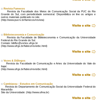
::
Revista Famecos
Revista da Faculdade dos Meios de Comunicação Social da PUC do Rio
Grande do Sul, com periodicidade semestral. Disponibiliza on line os artigos e
outros materiais publicado no site.
(http://www.pucrs.br/famecos/revista)
::
Biblioteconomia e Comunicação
Revista da Faculdade de Biblioteconomia e Comunicação da Universidade
Federal do Rio Grande do Sul.
Contato: bibfbc@vortex.ufrgs.br
(http://www.ufrgs.br/fabico/revistbc.html)
::
Vozes & Diálogos
Revista da Faculdade de Comunicação e Artes da Universidade do Vale do
Itajaí.
(http://www.ufrgs.br/fabico/revistbc.html)
::
Cambiassu - Estudos em Comunicação
Revista do Departamento de Comunicação Social da Universidade Federal do
Maranhão
Site da Universidade: (http://www.ufma.br)