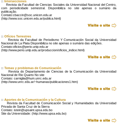
::
Intersecciones
Revista da Facultad de Ciencias Sociales da Universidad Nacional del Centro,
com periodicidade semestral. Disponibiliza no site apenas o sumário da
publicação.
Contato:cbaccin@soc.unicen.edu.ar
(http://www.soc.unicen.edu.ar/publica.html)
::
Ofícios Terrestres
Revista da Facultad de Periodismo Y Comunicación Social da Universidad
Nacional de La Plata Disponibiliza no site apenas o sumário das edições.
Contato:oficios@perio.unip.edu.ar
(http://www.perio.unlp.edu.ar/produccion/oficios_indice.html)
::
Temas y problemas de Comunicación
Revista do Departamento de Ciencias de la Comunicación da Universidad
Nacional de Rio Quarto No site
Contato: carniglia@hum.unrc.edu.ar
(http://www.unrc.edu.ar/~humanas/publicaciones1.htm)
::
Aportes de la Comunicación y la Cultura
Revista da Facultad de Comunicación Social y Humanidades da Universidad
Privada de Santa Cruz de la Sierra
Contato: istein@upsaint.upsa.edu.bo
Site da Universidade: (http://www.upsa.edu.bo)