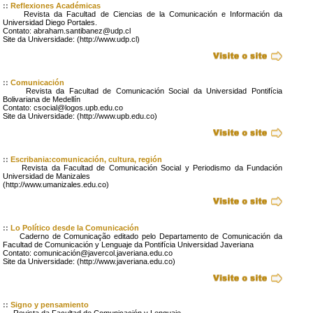
::
Reflexiones Académicas
Revista da Facultad de Ciencias de la Comunicación e Información da
Universidad Diego Portales.
Contato: abraham.santibanez@udp.cl
Site da Universidade: (http://www.udp.cl)
::
Comunicación
Revista da Facultad de Comunicación Social da Universidad Pontifícia
Bolivariana de Medellín
Contato: csocial@logos.upb.edu.co
Site da Universidade: (http://www.upb.edu.co)
::
Escribania:comunicación, cultura, región
Revista da Facultad de Comunicación Social y Periodismo da Fundación
Universidad de Manizales
(http://www.umanizales.edu.co)
::
Lo Político desde la Comunicación
Caderno de Comunicação editado pelo Departamento de Comunicación da
Facultad de Comunicación y Lenguaje da Pontifícia Universidad Javeriana
Contato: comunicación@javercol.javeriana.edu.co
Site da Universidade: (http://www.javeriana.edu.co)
::
Signo y pensamiento