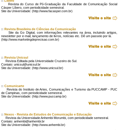
::
Líbero
Revista do Curso de Pó-Graduação da Faculdade de Comunicação Social
Cásper Líbero, com periodicidade semestral.
Site da Universidade: (http://www.facasper.com.br)
::
Revista Brasileira de Ciências da Comunicação
Site da Go Digital, com informações relevantes na área, incluindo artigos,
newsletter por e-mail, lançamento de livros, notícias etc. Dê um passeio por lá.
(http://www.marketingdeprecisao.com.br)
::
Revista Unicsul
Revista Editada pela Universidade Cruzeiro do Sul.
Contato: unicsul@unicsul.br
Site da Universidade: (http://www.unicsul.br)
::
Comunicarte
Revista do Instituto de Artes, Comunicações e Turismo da PUCCAMP - PUC
de Campinas, com periodicidade semestral.
Site da Universidade: (http://www.puccamp.br)
::
Nexos - Revista de Estudos de Comunicação e Educação
Revista da Universidade Anhembi Morumbi, com periodicidade semestral.
Contato: anhembi@anhembi.br
Site da Universidade: (http://www.anhembi.br)