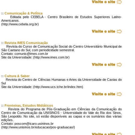
::
Comunicação & Política
Editada pelo CEBELA - Centro Brasileiro de Estudos Superiores Latino-
Americanos.
(http://www.cebela.org.br)
::
Revista IMES Comunicação
Revista do Curso de Comunicação Social do Centro Universitário Municipal de
São Caetano do Sul, com periodicidade semestral.
Contato: comunic@imes.com.br
Site da Universidade: (http://www.imes.com.br)
::
Cultura & Saber
Revista do Centro de Ciências Humanas e Artes da Universidade de Caxias do
Sul
Site da Universidade: (http://www.ucs.tche.br/index.htm)
::
Fronteiras, Estudos Midiáticos
Revista do Programa de Pós-Graduação em Ciências da Comunicação do
Centro de Comunicação da UNISINOS - Universidade do Vale do Rio dos Sinos,
São Leopoldo. No site, só estão disponíveis as capas e os sumários das várias
edições.
Contato: poscom@icaro.usininos.br
(http://www.unisinos.br/educacao/pos-graduacao/)