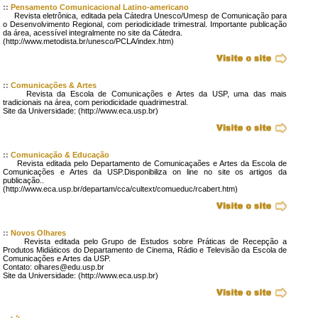
::
Pensamento Comunicacional Latino-americano
Revista eletrônica, editada pela Cátedra Unesco/Umesp de Comunicação para
o Desenvolvimento Regional, com periodicidade trimestral. Importante publicação
da área, acessível integralmente no site da Cátedra.
(http://www.metodista.br/unesco/PCLA/index.htm)
::
Comunicações & Artes
Revista da Escola de Comunicações e Artes da USP, uma das mais
tradicionais na área, com periodicidade quadrimestral.
Site da Universidade: (http://www.eca.usp.br)
::
Comunicação & Educação
Revista editada pelo Departamento de Comunicaçaões e Artes da Escola de
Comunicações e Artes da USP.Disponibiliza on line no site os artigos da
publicação..
(http://www.eca.usp.br/departam/cca/cultext/comueduc/rcabert.htm)
::
Novos Olhares
Revista editada pelo Grupo de Estudos sobre Práticas de Recepção a
Produtos Midiáticos do Departamento de Cinema, Rádio e Televisão da Escola de
Comunicações e Artes da USP.
Contato: olhares@edu.usp.br
Site da Universidade: (http://www.eca.usp.br)