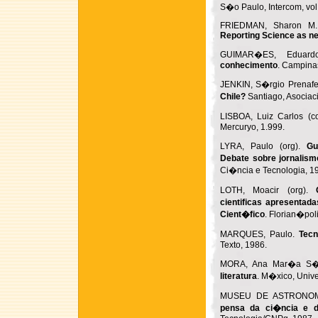
S�o Paulo, Intercom, vol.
FRIEDMAN, Sharon M.
Reporting Science as n
GUIMAR�ES, Eduard
conhecimento
. Campinas
JENKIN, S�rgio Prenafe
Chile?
Santiago, Asociac
LISBOA, Luiz Carlos (c
Mercuryo, 1.999.
LYRA, Paulo (org).
Gu
Debate sobre jornalism
Ci�ncia e Tecnologia, 1
LOTH, Moacir (org).
cientificas apresentad
Cient�fico
. Florian�pol
MARQUES, Paulo.
Tecn
Texto, 1986.
MORA, Ana Mar�a S�
literatura
. M�xico, Univ
MUSEU DE ASTRONOM
pensa da ci�ncia e d