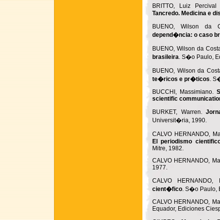
BRITTO, Luiz Perciva
Tancredo. Medicina e di
BUENO, Wilson da C
depend�ncia: o caso bra
BUENO, Wilson da Cost
brasileira
. S�o Paulo, E
BUENO, Wilson da Cost
te�ricos e pr�ticos
. S
BUCCHI, Massimiano.
S
scientific communicatio
BURKET, Warren.
Jorn
Universit�ria, 1990.
CALVO HERNANDO, Ma
El periodismo cientific
Mitre, 1982.
CALVO HERNANDO, Ma
1977.
CALVO HERNANDO, 
cient�fico
. S�o Paulo,
CALVO HERNANDO, Ma
Equador, Ediciones Ciesp