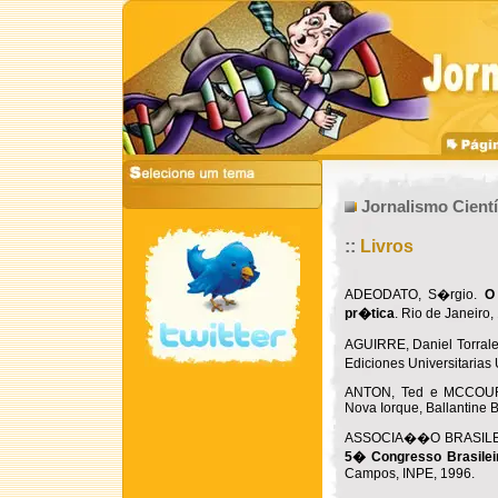
Jornalismo Cientí
::
Livros
ADEODATO, S�rgio.
O 
pr�tica
. Rio de Janeiro
AGUIRRE, Daniel Torral
Ediciones Universitarias
ANTON, Ted e MCCOURT
Nova Iorque, Ballantine 
ASSOCIA��O BRASILE
5� Congresso Brasilei
Campos, INPE, 1996.