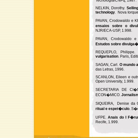
Tecnologia/CNPq, 1987.
NELKIN, Dorothy.
Sellin
technology
. Nova Iorqu
PAVAN, Crodowaldo e K
ensaios sobre o divu
NJR/ECA-USP, 1.998.
PAVAN, Crodowaldo e
Estudos sobre divulga
REQUEPLO, Philippe
vulgarisation
. Paris, Edi
SAGAN, Carl.
O mundo 
das Letras, 1996.
SCANLON, Eileen e out
Open University, 1.999.
SECRETARIA DE CI�
ECON�MICO.
Jornalis
SIQUEIRA, Denise da C
ritual e espet�culo
. S�
UFPE.
Anais do I F�r
Recife, 1.999.