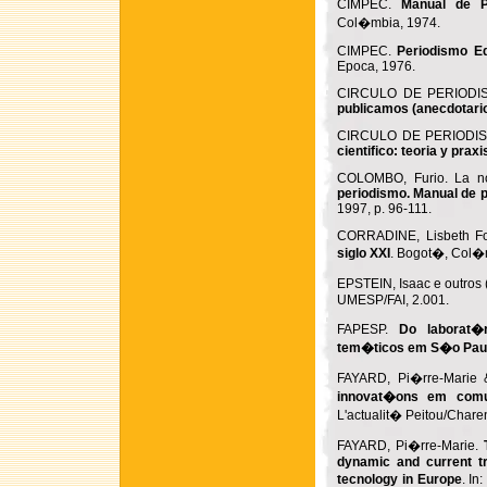
CIMPEC.
Manual de Pe
Col�mbia, 1974.
CIMPEC.
Periodismo Ed
Epoca, 1976.
CIRCULO DE PERIODI
publicamos (anecdotari
CIRCULO DE PERIODI
cientifico: teoria y praxi
COLOMBO, Furio. La noti
periodismo. Manual de p
1997, p. 96-111.
CORRADINE, Lisbeth F
siglo XXI
. Bogot�, Col�
EPSTEIN, Isaac e outros 
UMESP/FAI, 2.001.
FAPESP.
Do laborat�
tem�ticos em S�o Pau
FAYARD, Pi�rre-Marie
innovat�ons em comu
L'actualit� Peitou/Charent
FAYARD, Pi�rre-Marie.
dynamic and current t
tecnology in Europe
. In