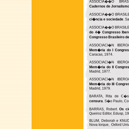
ASSOCIA��O BRASI
Cadernos de Jornalismo
ASSOCIA��O BRASILE
ci�ncia e sociedade
. S
ASSOCIA��O BRASILE
do 4� Congresso Iber
Congresso Brasileiro d
ASSOCIACI�N IBERO
Mem�ria do I Congress
Caracas, 1974.
ASSOCIACI�N IBERO
Mem�ria do II Congres
Madrid, 1977.
ASSOCIACI�N IBERO
Mem�ria do III Congres
Madrid, 1979.
BARATA, Rita de C�s
censura
. S�o Paulo, Cor
BARRAS, Robert.
Os ci
Queiroz Editor, Edusp, 1
BLUM, Deborah e KNU
Nova Iorque, Oxford Univ